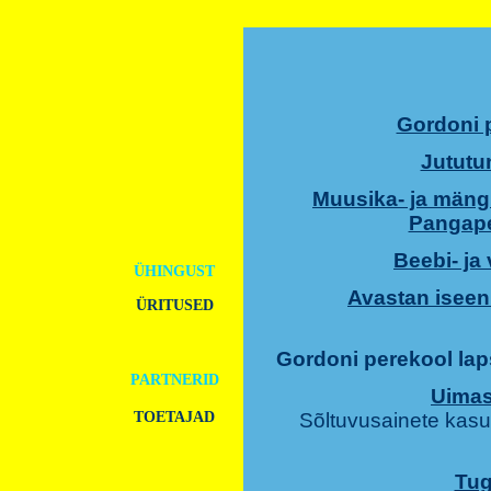
Gordoni 
Jututu
Muusika- ja mängu
Pangape
AVALEHT
Beebi- ja
ÜHINGUST
Avastan iseen
ÜRITUSED
PROJEKTID
Gordoni perekool la
PARTNERID
Uimast
TOETAJAD
Sõltuvusainete kasu
LIIKMEKS
ASTUMINE
Tug