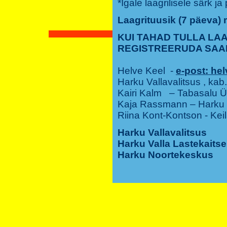
*Igale laagrilisele särk j
Laagrituusik (7 päeva)
KUI TAHAD TULLA LAA
REGISTREERUDA SAA
Helve Keel -
e-post: he
Harku Vallavalitsus , kab
Kairi Kalm – Tabasalu 
Kaja Rassmann – Harku
Riina Kont-Kontson - Kei
Harku Vallavalitsus
Harku Valla Lastekaits
Harku Noortekeskus