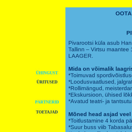
OOTAM
P
Pivarootsi küla asub Han
Tallinn – Virtsu maantee
LAAGER.
AVALEHT
Mida on võimalik laagri
ÜHINGUST
*Toimuvad spordivõistlus
*Loodusvaatlused, jalgra
ÜRITUSED
*Rollimängud, meisterda
PROJEKTID
*Ekskursioon, ühised lõk
*Avatud teatri- ja tantsu
PARTNERID
TOETAJAD
Mõned head asjad veel
*Toitlustamine 4 korda p
LIIKMEKS
*Suur buss viib Tabasalus
ASTUMINE