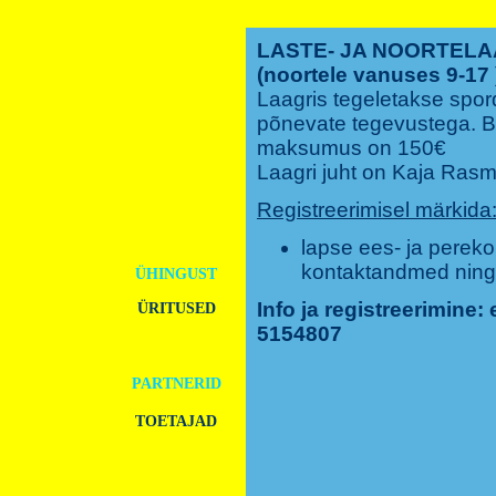
LASTE- JA NOORTELAA
(noortele vanuses 9-17 
Laagris tegeletakse spor
põnevate tegevustega. Bu
maksumus on 150€
Laagri juht on Kaja Rasm
Registreerimisel märkida
AVALEHT
lapse ees- ja perek
kontaktandmed ning
ÜHINGUST
Info ja registreerimine:
ÜRITUSED
5154807
PROJEKTID
PARTNERID
TOETAJAD
LIIKMEKS
ASTUMINE